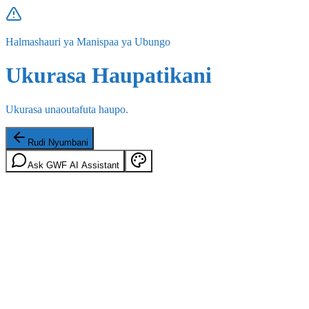
Halmashauri ya Manispaa ya Ubungo
Ukurasa Haupatikani
Ukurasa unaoutafuta haupo.
Rudi Nyumbani
Ask GWF AI Assistant