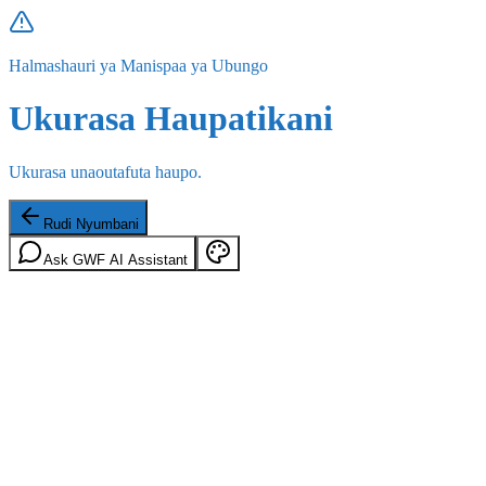
Halmashauri ya Manispaa ya Ubungo
Ukurasa Haupatikani
Ukurasa unaoutafuta haupo.
Rudi Nyumbani
Ask GWF AI Assistant