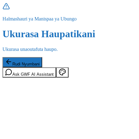
Halmashauri ya Manispaa ya Ubungo
Ukurasa Haupatikani
Ukurasa unaoutafuta haupo.
Rudi Nyumbani
Ask GWF AI Assistant